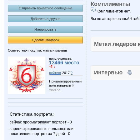
Комплименты
Отправить приватное сообщение
Комплиментов нет.
Вы не авторизованы! Чтоб
Добавить в друзья
Игнорировать
Сделать подарок
Метки лидеров
Совместная покупка: мама и малыш
популярность:
13466 место
-4 ↓
Интервью
рейтинг
2017
?
Привилегированный
пользователь
6
уровня
Статистика портрета:
сейчас просматривают портрет - 0
зарегистрированные пользователи
посетившие портрет за 7 дней - 0